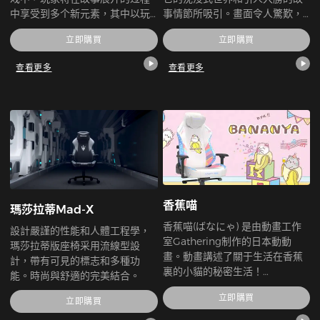
中享受到多个新元素，其中以玩
事情節所吸引。畫面令人驚歎，
家前往原版《最终幻想7》中的
遊戲玩法流暢，對細節的關注是
立即購買
立即購買
"被遗忘的首都 "之旅为高潮。
無與倫比的。開發者在這款遊戲
中確實超越了自己。無論妳是該
查看更多
查看更多
系列的長期粉絲還是新玩家，
《最終幻想XVI》都是壹款必玩的
遊戲，它會讓妳敬畏。謝謝妳把
我介紹給這個不可思議的遊戲!
香蕉喵
瑪莎拉蒂Mad-X
香蕉喵(ばなにゃ) 是由動畫工作
設計嚴謹的性能和人體工程學，
室Gathering制作的日本動動
瑪莎拉蒂版座椅采用流線型設
畫。動畫講述了關于生活在香蕉
計，帶有可見的標志和多種功
裏的小貓的秘密生活！
能。時尚與舒適的完美結合。
“Bananya”既不是貓也不是香
立即購買
蕉，但貓藏在香蕉裏。它們在人
立即購買
們看不到的時候出來玩。