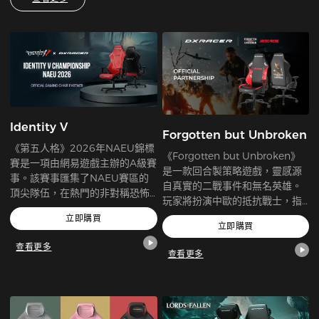
Identity V
Forgotten but Unbroken
《第五人格》2026年NAEU錦標
《Forgotten but Unbroken》
賽是一項由網易遊戲主辦的A級賽
是一款回合製策略遊戲，靈感源
事。該賽事匯集了NAEU賽區的
自真實的二戰事件和無名英雄。
頂尖隊伍，在熱門的非對稱恐怖
玩家將扮演中歐的抵抗戰士，指
遊戲《第五人格》中一較高下。
揮士兵、建造基地，並因應當時
立即購買
比賽包括線上資格賽，最終將迎
立即購買
複雜的政治格局。
來該賽區首度舉辦的線下總決
查看更多
賽，獲勝者將直接晉級《第五人
查看更多
格》最大規模全球賽事——「深淵
的呼喚X（COA X）」全球總決
賽小組賽階段。