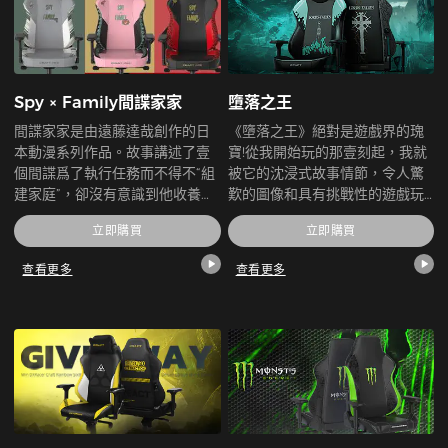
Spy × Family間諜家家
墮落之王
間諜家家是由遠藤達哉創作的日
《墮落之王》絕對是遊戲界的瑰
本動漫系列作品。故事講述了壹
寶!從我開始玩的那壹刻起，我就
個間諜爲了執行任務而不得不“組
被它的沈浸式故事情節，令人驚
建家庭”，卻沒有意識到他收養的
歎的圖像和具有挑戰性的遊戲玩
女兒是壹個心靈感應者，而同意
法所吸引。開發人員在這款傑作
立即購買
立即購買
與他結婚的女人是壹個熟練的刺
中確實超越了自己。遊戲的每個
客。
方面都是精心制作的，從複雜的
查看更多
查看更多
角色設計到史詩般的boss戰。
《墮落之王》爲動作rpg設定了壹
個新標准，我迫不及待地想看看
他們接下來爲我們准備了什麽。
謝謝妳把我介紹給這個不可思議
的遊戲體驗!