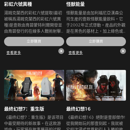
彩虹六號異種
怪獸能量
湯姆克蘭西的彩虹六號提取(最初
怪獸能量是由加利福尼亞漢森公
被稱爲湯姆克蘭西的彩虹六號異
司生産的壹款怪獸能量飲料。它
種)是壹款由育碧蒙特利爾開發並
于2002年正式啓動。産品的外觀
由育碧發行的在線多人戰術射擊
是在黑色的基材上，加上綠色或
視頻遊戲。作爲《彩虹六號:圍
藍色的m形怪物爪印。其産品銷
立即購買
立即購買
攻》(2015)的衍生遊戲，《異
往北美、歐洲、南美和亞洲約50
種》是壹款多人合作遊戲，玩家
個國家和地區。亞洲包括香港、
查看更多
查看更多
必須壹起戰鬥並擊敗壹種叫做
日本、新加坡和韓國等。
Archæans的寄生蟲狀外星人。
最終幻想7：重生版
最终幻想16
《最终幻想7：重生版》是该项目
《最終幻想16》絕對是壹部傑作!
中最受期待的新故事。在这款游
從我開始玩的那壹刻起，我就被
戏中，玩家将在故事展开的过程
它的沈浸式世界和引人入勝的故