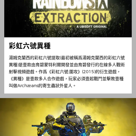
彩虹六號異種
湯姆克蘭西的彩虹六號提取(最初被稱爲湯姆克蘭西的彩虹六號
異種)是壹款由育碧蒙特利爾開發並由育碧發行的在線多人戰術
射擊視頻遊戲。作爲《彩虹六號:圍攻》(2015)的衍生遊戲，
《異種》是壹款多人合作遊戲，玩家必須壹起戰鬥並擊敗壹種
叫做Archæans的寄生蟲狀外星人。