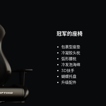
冠军的座椅
包裹型座垫
冷凝胶头枕
弧形腰枕
冷发泡海绵
3D扶手
蝴蝶托盘
升级配件