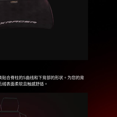
美贴合脊柱的S曲线和下背部的形状。为您的背
毛绒表面柔软且触感舒适。