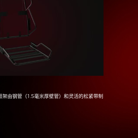
架由钢管（1.5毫米厚壁管）和灵活的松紧带制