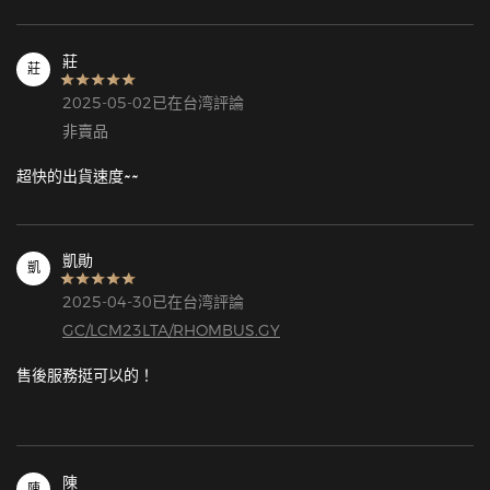
莊
莊
2025-05-02已在台湾評論
非賣品
超快的出貨速度~~
凱勛
凱
2025-04-30已在台湾評論
GC/LCM23LTA/RHOMBUS.GY
陳
陳