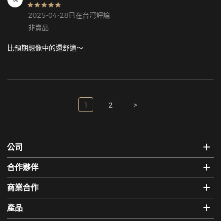
2025-04-28已在台湾評論
非賣品
1
2
>
公司
合作夥伴
商業合作
產品