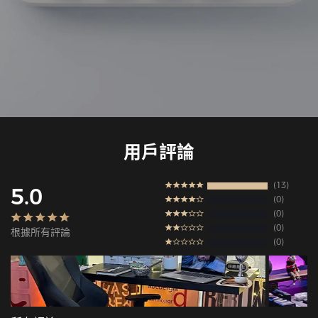
用戶評論
13
5.0
0
0
0
根據所有評論
0