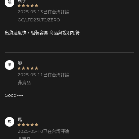
晨宇
晨
2025-05-13已在台湾評論
GC/LFD23LTC/ZERO
廖
廖
2025-05-11已在台湾評論
非賣品
Good~~~
馬
馬
2025-05-10已在台湾評論