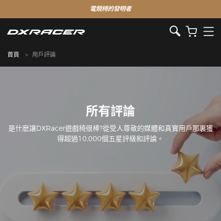
電競椅的發明者
首頁
用戶評論
所有評論
是什麽讓DXRacer遊戲椅很棒?從受人尊敬的媒體和真實用戶那裏獲
得超過10,000個五星評級和評論。