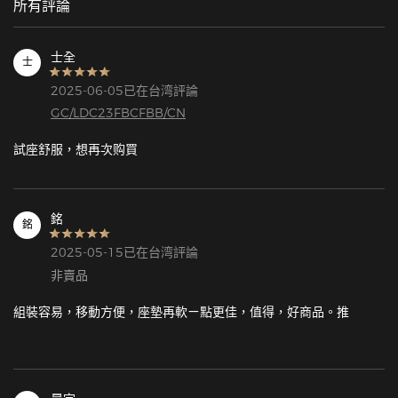
所有評論
士全
士
2025-06-05已在台湾評論
GC/LDC23FBCFBB/CN
試座舒服，想再次购買
銘
銘
2025-05-15已在台湾評論
非賣品