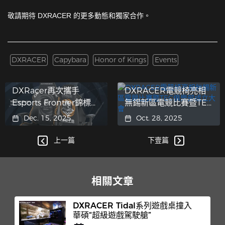
敬請期待 DXRACER 的更多動態和獨家合作。
DXRACER
Capybara
Honor of Kings
Events
DXRacer再次攜手
DXRACER電競椅亮相
Esports Frontier錦標
無錫新區電競比賽暨TEC
賽，為CS亞洲公開賽總
俱樂部成立大會
Dec. 15, 2025
Oct. 28, 2025
決賽提供護航服務
上一篇
下壹篇
相關文章
DXRACER Tidal系列遊戲桌撞入
華碩“超級遊戲駕駛艙”