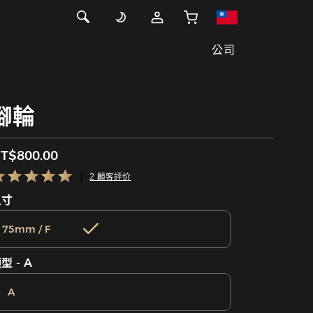
公司
腳輪
T$800.00
2 顧客評价
尺寸
75mm / F
型 - A
A