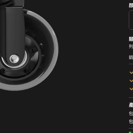
顔
列
銷
包
包