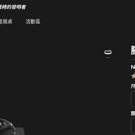
競椅的發明者
電競桌
活動區
N
類