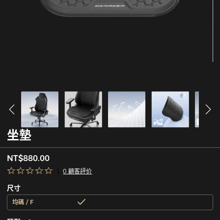
坐墊
NT$880.00
0 顧客評价
尺寸
均碼 / F