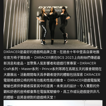
DXRACER是最好的遊戲椅品牌之壹，在過去十年中壹直自豪地擔
任官方椅子贊助商。 DXRACER將在BGS 2023上向粉絲們傳遞最
新消息和産品，並聚集人氣影響者和遊戲行業專家。DXRACER
Craft系列、Master系列、Prince系列等將在爲期五天的展會期間在
大廳展出。活動期間每天爲參觀者提供的體驗包括探索 DXRACER
電競椅或辦公椅的所有功能和性能的機會。 DXRACER遊戲電腦駕
駛艙也將供參觀者探索其中的差異。未來派的設計、令人驚歎的外
觀和舒適的座椅都彙集在電腦駕駛艙中，爲工作或玩遊戲提供非凡
的體驗。這將是絕對的遊戲椅天堂！