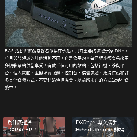
BGS 活動將遊戲愛好者聚集在壹起，具有重要的遊戲玩家 DNA，
並且與該領域的其他活動不同，它是公平的。每個版本都會帶來更
多精彩景點供您享受！有數千個可用的站點，包括街機、移動平
台、個人電腦、虛擬現實眼鏡、控制台、棋盤遊戲、紙牌遊戲和許
多其他遊戲方式。不要錯過這個機會，以前所未有的方式沈浸在遊
戲中！
爲什麽選擇
DXRacer再次攜手
DXRACER？
Esports Frontier錦標
賽，為CS亞洲公開賽總