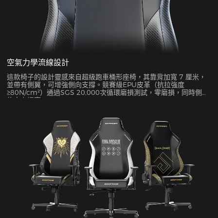
空氣力學流線設計
這款椅子的設計靈感來自超級跑車桶形座椅，其靠背加寬 7 厘米，
並帶有側翼，可增強側向支撐。競賽級EPU皮革（抗拉強度
≥80N/cm²）通過SGS 20,000次循環磨損測試，零磨損，同時側面
約束力提高45%。