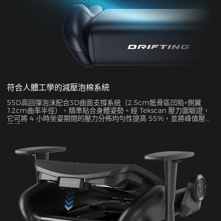
符合人體工學的減壓泡棉系統
55D高回彈泡沫配合3D曲面支撐系統（2.5cm骶骨區凹陷+側翼
12cm曲率半徑），精準貼合身體姿勢。經 Tekscan 壓力圖驗證，
它可將 4 小時坐姿期間的壓力分佈均勻性提高 55%，並將峰值壓力
降低 38%。