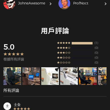
JohneAwesome
ProfNoct
用戶評論
1
5.0
0
0
0
根據所有評論
0
所有評論
士全
士