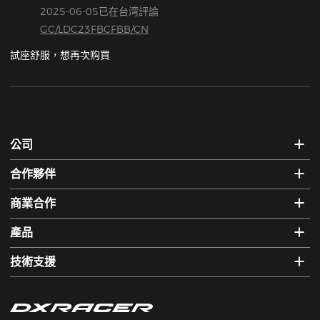
2025-06-05已在台湾評論
GC/LDC23FBCFBB/CN
試座舒服，想再次购買
公司
合作夥伴
商業合作
產品
技術支援