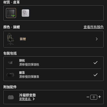
材質 - 皮革
查看所有顏色
顔色 - 錦鯉
錦鯉
包裝包括
頭枕
漂移慢回彈頭枕
腰靠
漂移慢回彈腰靠
附加配件
冷凝膠坐墊
0
瀏覽產品