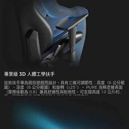
專業級 3D 人體工學扶手
這些扶手專為競技遊戲而設計，具有三維可調節性：高度（6 公分範
圍）、深度（8 公分範圍）和旋轉（±25°）。 PURE 泡棉塗層表面
（摩擦係數為 0.8）兼具舒適性與耐用性，可支撐高達 10 公斤的重
量，同時在激烈的遊戲過程中提供出色的穩定性。