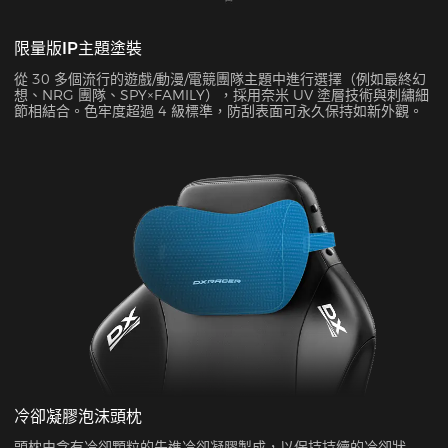
限量版IP主題塗裝
從 30 多個流行的遊戲/動漫/電競團隊主題中進行選擇（例如最終幻
想、NRG 團隊、SPY×FAMILY），採用奈米 UV 塗層技術與刺繡細
節相結合。色牢度超過 4 級標準，防刮表面可永久保持如新外觀。
冷卻凝膠泡沫頭枕
頭枕由含有冷卻顆粒的先進冷卻凝膠製成，以保持持續的冷卻狀