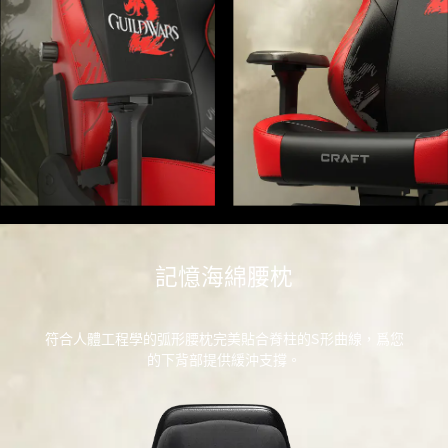
記憶海綿腰枕
符合人體工程學的弧形腰枕完美貼合脊柱的S形曲線，爲您
的下背部提供緩沖支撐。