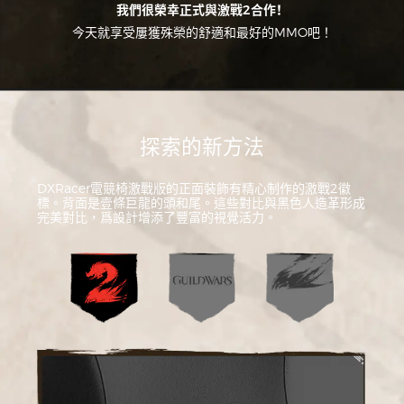
我們很榮幸正式與激戰2合作！
今天就享受屢獲殊榮的舒適和最好的MMO吧！
探索的新方法
DXRacer電競椅激戰版的正面裝飾有精心制作的激戰2徽
標。背面是壹條巨龍的頭和尾。這些對比與黑色人造革形成
完美對比，爲設計增添了豐富的視覺活力。