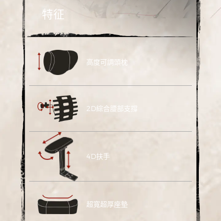
特征
高度可調頭枕
2D綜合腰部支撐
4D扶手
超寬超厚座墊