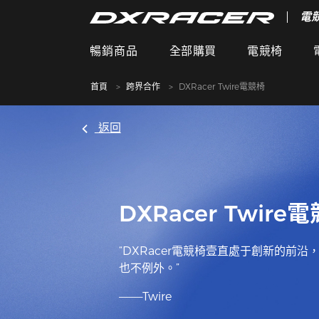
電
暢銷商品
全部購買
電競椅
首頁
跨界合作
DXRacer Twire電競椅
返回
DXRacer Twire
“DXRacer電競椅壹直處于創新的前沿，T
也不例外。”
———Twire