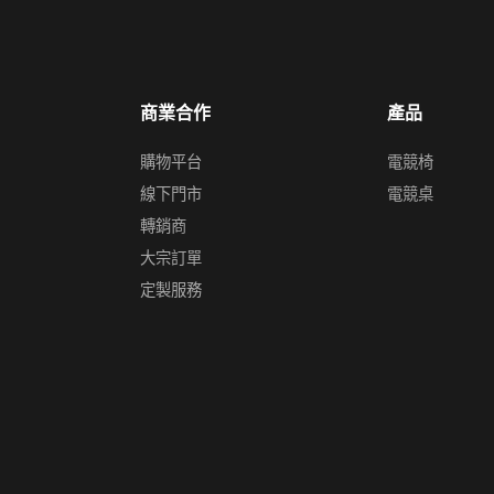
商業合作
產品
購物平台
電競椅
線下門市
電競桌
轉銷商
大宗訂單
定製服務