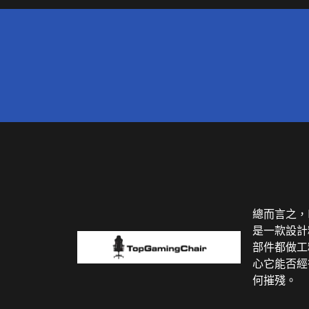
總而言之，DX
是一款設計
部件都做工
心它能否經
何摧殘。