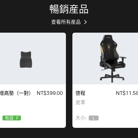
暢銷産品
查看所有産品
增高墊（一對）
NT$399.00
啓程
NT$11,58
皮革
大小:
有貨
F
L
缺
貨