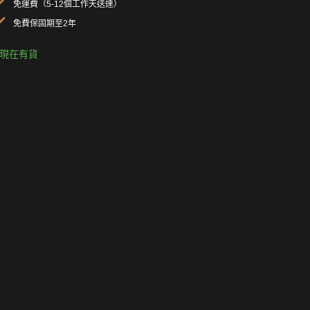
免運費（5-12個工作天送達）
免費保固期至2年
現在有貨
系列特點
技術規格表