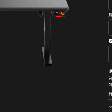
顔
包
列
銷