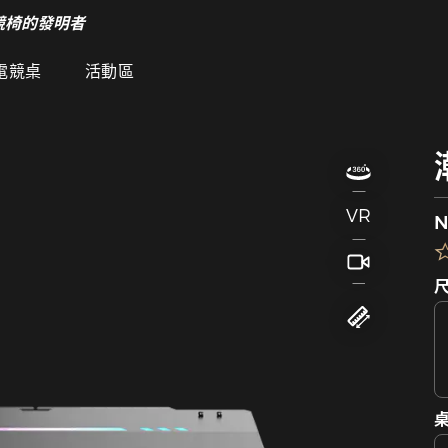
競椅的發明者
電競桌
活動區
VR
N
桌