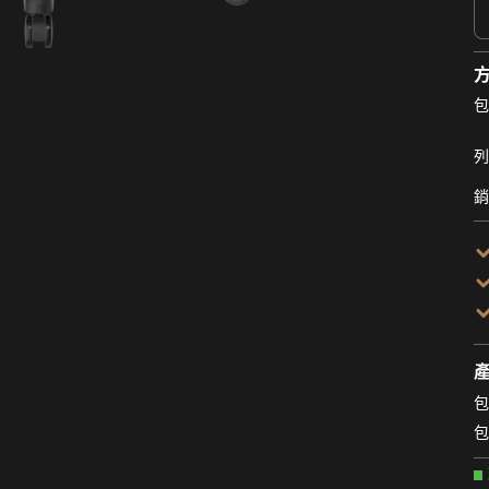
包
列
銷
包
包