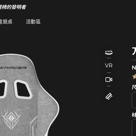
競椅的發明者
電競桌
活動區
VR
N
材