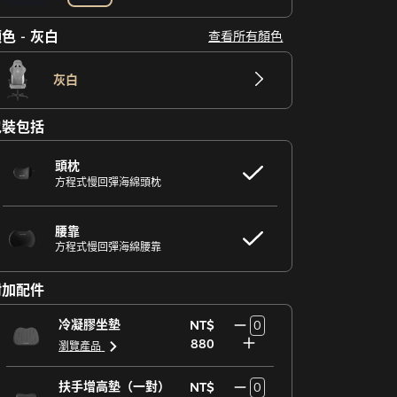
色 - 灰白
查看所有顏色
灰白
包裝包括
頭枕
方程式慢回彈海綿頭枕
腰靠
方程式慢回彈海綿腰靠
附加配件
冷凝膠坐墊
NT$
0
880
瀏覽產品
扶手增高墊（一對）
NT$
0