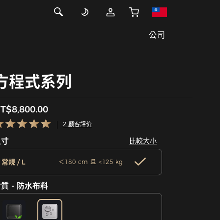
公司
方程式系列
T$8,800.00
2 顧客評价
尺寸
比較大小
常規 / L
＜180 cm 且 <125 kg
質 - 防水布料