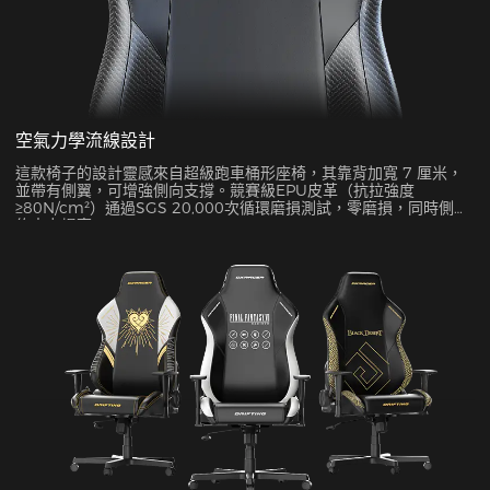
空氣力學流線設計
這款椅子的設計靈感來自超級跑車桶形座椅，其靠背加寬 7 厘米，
並帶有側翼，可增強側向支撐。競賽級EPU皮革（抗拉強度
≥80N/cm²）通過SGS 20,000次循環磨損測試，零磨損，同時側面
約束力提高45%。