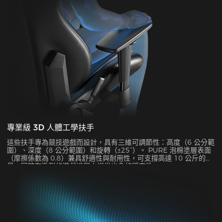
專業級 3D 人體工學扶手
這些扶手專為競技遊戲而設計，具有三維可調節性：高度（6 公分範
圍）、深度（8 公分範圍）和旋轉（±25°）。 PURE 泡棉塗層表面
（摩擦係數為 0.8）兼具舒適性與耐用性，可支撐高達 10 公斤的重
量，同時在激烈的遊戲過程中提供出色的穩定性。