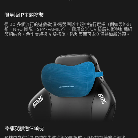
限量版IP主題塗裝
從 30 多個流行的遊戲/動漫/電競團隊主題中進行選擇（例如最終幻
想、NRG 團隊、SPY×FAMILY），採用奈米 UV 塗層技術與刺繡細
節相結合。色牢度超過 4 級標準，防刮表面可永久保持如新外觀。
冷卻凝膠泡沫頭枕
頭枕由含有冷卻顆粒的先進冷卻凝膠製成，以保持持續的冷卻狀