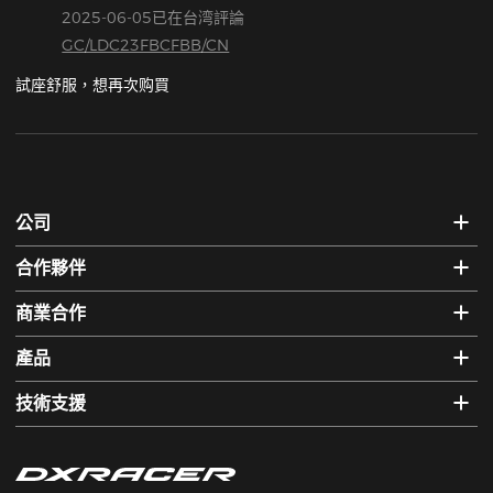
2025-06-05已在台湾評論
GC/LDC23FBCFBB/CN
試座舒服，想再次购買
公司
合作夥伴
商業合作
產品
技術支援