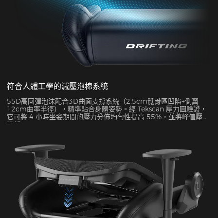
符合人體工學的減壓泡棉系統
55D高回彈泡沫配合3D曲面支撐系統（2.5cm骶骨區凹陷+側翼
12cm曲率半徑），精準貼合身體姿勢。經 Tekscan 壓力圖驗證，
它可將 4 小時坐姿期間的壓力分佈均勻性提高 55%，並將峰值壓力
降低 38%。