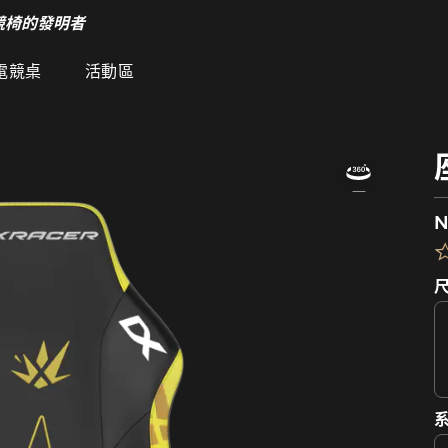
競椅的發明者
電競桌
活動區
N
系