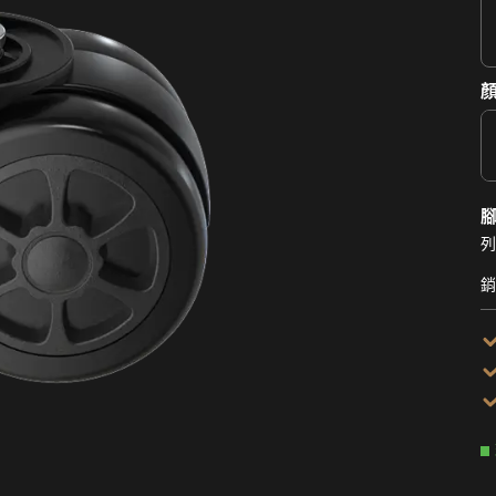
顏
列
銷