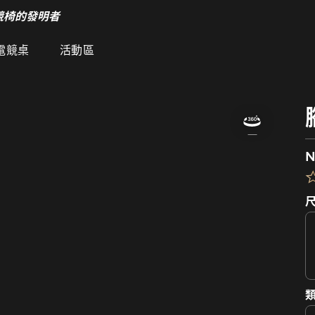
競椅的發明者
電競桌
活動區
N
類