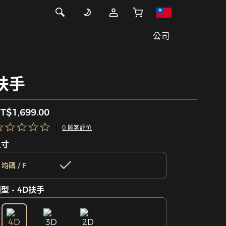
公司
扶手
T$1,699.00
0 顧客評价
尺寸
均碼 / F
型 - 4D扶手