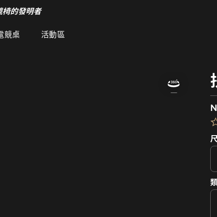
競椅的發明者
電競桌
活動區
N
類