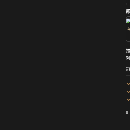
顏
列
銷