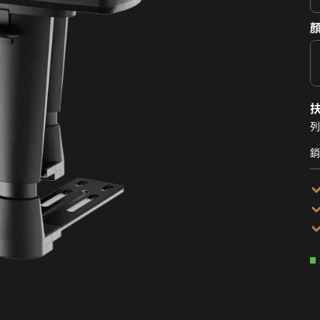
顏
列
銷