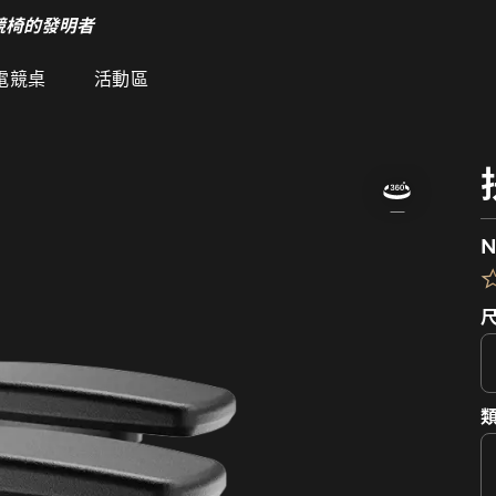
競椅的發明者
電競桌
活動區
N
類